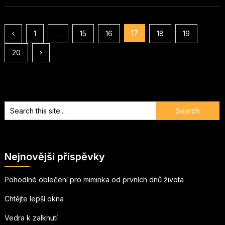
Stránkování
17
1
…
15
16
18
19
příspěvků
20
Nejnovější příspěvky
Pohodlné oblečení pro miminka od prvních dnů života
Chtějte lepší okna
Vedra k zalknutí