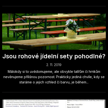
Jsou rohové jídelní sety pohodlné?
2. 11. 2019
Málokdy si to uvědomujeme, ale obvykle talířům či hrnkům
nevěnujeme přílišnou pozornost. Prakticky jediná chvíle, kdy se
staráme o jejich vzhled či barvu, je během...