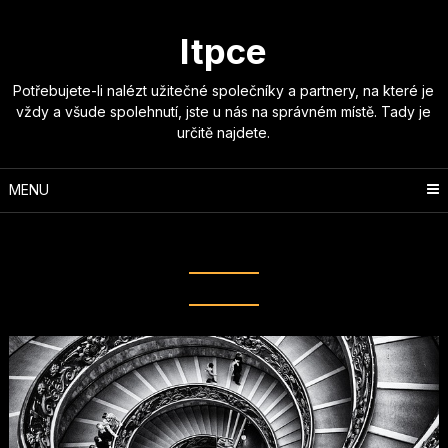
Skip
to
Itpce
content
Potřebujete-li nalézt užitečné společníky a partnery, na které je
vždy a všude spolehnutí, jste u nás na správném místě. Tady je
určitě najdete.
MENU
Rubrika:
PC