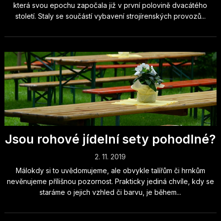
která svou epochu započala již v první polovině dvacátého
století. Staly se součástí vybavení strojírenských provozů...
Jsou rohové jídelní sety pohodlné?
2. 11. 2019
Málokdy si to uvědomujeme, ale obvykle talířům či hrnkům
nevěnujeme přílišnou pozornost. Prakticky jediná chvíle, kdy se
staráme o jejich vzhled či barvu, je během...