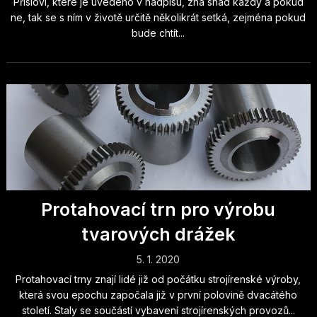
Přísloví, které je uvedeno v nadpisu, zná snad každý a pokud
ne, tak se s ním v životě určitě několikrát setká, zejména pokud
bude chtít...
Protahovací trn pro výrobu
tvarových drážek
5. 1. 2020
Protahovací trny znají lidé již od počátku strojírenské výroby,
která svou epochu započala již v první polovině dvacátého
století. Staly se součástí vybavení strojírenských provozů...