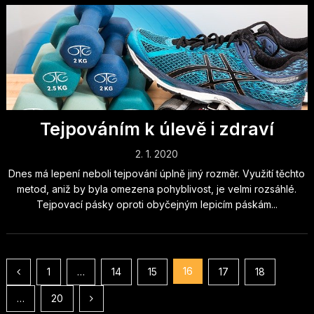
Tejpováním k úlevě i zdraví
2. 1. 2020
Dnes má lepení neboli tejpování úplně jiný rozměr. Využití těchto
metod, aniž by byla omezena pohyblivost, je velmi rozsáhlé.
Tejpovací pásky oproti obyčejným lepicím páskám...
Stránkování
16
1
…
14
15
17
18
příspěvků
…
20