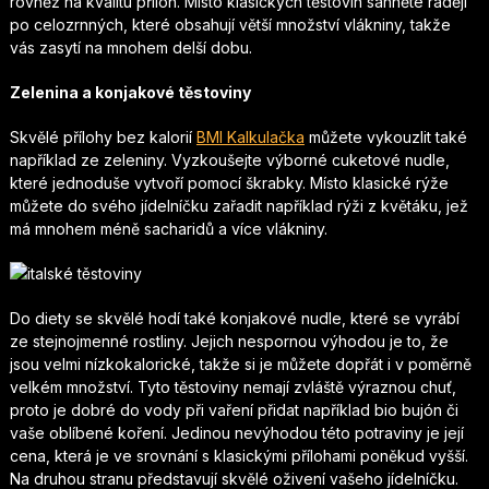
rovněž na kvalitu příloh. Místo klasických těstovin sáhněte raději
po celozrnných, které obsahují větší množství vlákniny, takže
vás zasytí na mnohem delší dobu.
Zelenina a konjakové těstoviny
Skvělé přílohy bez kalorií
BMI Kalkulačka
můžete vykouzlit také
například ze zeleniny. Vyzkoušejte výborné cuketové nudle,
které jednoduše vytvoří pomocí škrabky. Místo klasické rýže
můžete do svého jídelníčku zařadit například rýži z květáku, jež
má mnohem méně sacharidů a více vlákniny.
Do diety se skvělé hodí také konjakové nudle, které se vyrábí
ze stejnojmenné rostliny. Jejich nespornou výhodou je to, že
jsou velmi nízkokalorické, takže si je můžete dopřát i v poměrně
velkém množství. Tyto těstoviny nemají zvláště výraznou chuť,
proto je dobré do vody při vaření přidat například bio bujón či
vaše oblíbené koření. Jedinou nevýhodou této potraviny je její
cena, která je ve srovnání s klasickými přílohami poněkud vyšší.
Na druhou stranu představují skvělé oživení vašeho jídelníčku.