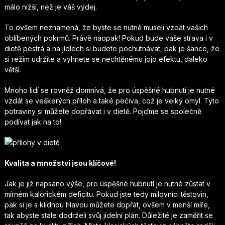
málo nižší, než je váš výdej.
To ovšem neznamená, že byste se nutně museli vzdát vašich
oblíbených pokrmů. Právě naopak! Pokud bude vaše strava i v
dietě pestrá a na jídlech si budete pochutnávat, pak je šance, že
si režim udržíte a vyhnete se nechtěnému jojo efektu, daleko
větší.
Mnoho lidí se rovněž domnívá, že pro úspěšné hubnutí je nutné
vzdát se veškerých příloh a také pečiva, což je velký omyl. Tyto
potraviny si můžete dopřávat i v dietě. Pojďme se společně
podívat jak na to!
Kvalita a množství jsou klíčové!
Jak je již napsáno výše, pro úspěšné hubnutí je nutné zůstat v
mírném kalorickém deficitu. Pokud jste tedy milovníci těstovin,
pak si je s klidnou hlavou můžete dopřát, ovšem v menší míře,
tak abyste stále dodrželi svůj jídelní plán. Důležité je zaměřit se