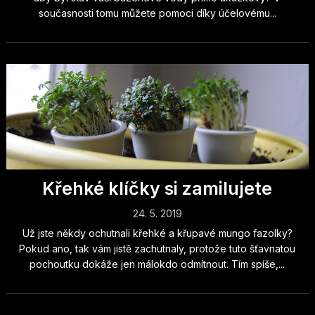
současnosti tomu můžete pomoci díky účelovému...
Křehké klíčky si zamilujete
24. 5. 2019
Už jste někdy ochutnali křehké a křupavé mungo fazolky?
Pokud ano, tak vám jistě zachutnaly, protože tuto šťavnatou
pochoutku dokáže jen málokdo odmítnout. Tím spíše,...