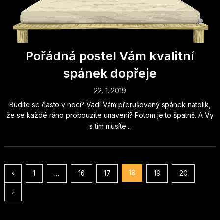
Pořádná postel Vám kvalitní
spánek dopřeje
22. 1. 2019
Budíte se často v noci? Vadí Vám přerušovaný spánek natolik,
že se každé ráno probouzíte unaveni? Potom je to špatně. A Vy
s tím musíte...
Stránkování
18
1
…
16
17
19
20
příspěvků