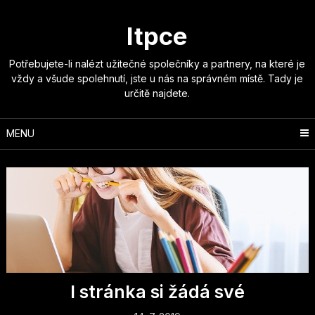
Skip
to
Itpce
content
Potřebujete-li nalézt užitečné společníky a partnery, na které je
vždy a všude spolehnutí, jste u nás na správném místě. Tady je
určitě najdete.
MENU
I stránka si žádá své