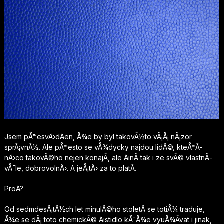
Jsem pÅ™esvÄ›dÄen, Å¾e by byl takovÃ½to vÃ¡Å¡ nÃ¡zor
sprÃ¡vnÃ½. Ale pÅ™esto se vÅ¾dycky najdou lidÃ©, kteÅ™Ã­
nÄ›co takovÃ©ho nejen konajÃ­, ale ÄinÃ­ tak i ze svÃ© vlastnÃ­
vÅ¯le, dobrovolnÄ›. A jeÅ¡tÄ› za to platÃ­.
ProÄ?
Od sedmdesÃ¡tÃ½ch let minulÃ©ho stoletÃ­ se totiÅ¾ traduje,
Å¾e se dÃ¡ toto chemickÃ© Äistidlo kÅ¯Å¾e vyuÅ¾Ã­vat i jinak,