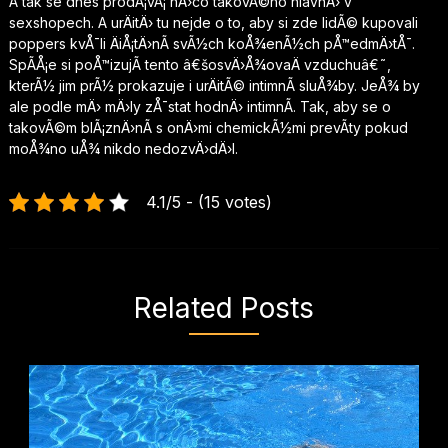
A tak se dnes prodÃ¡vÃ¡ nÄ›co takovÃ©ho hlavnÄ› v
sexshopech. A urÄitÄ› tu nejde o to, aby si zde lidÃ© kupovali
poppers kvÅ¯li ÄiÅ¡tÄ›nÃ­ svÃ½ch koÅ¾enÃ½ch pÅ™edmÄ›tÅ¯.
SpÃ­Å¡e si poÅ™izujÃ­ tento â€šosvÄ›Å¾ovaÄ vzduchuâ€˜,
kterÃ½ jim prÃ½ prokazuje i urÄitÃ© intimnÃ­ sluÅ¾by. JeÅ¾ by
ale podle mÄ› mÄ›ly zÅ¯stat hodnÄ› intimnÃ­. Tak, aby se o
takovÃ©m blÃ¡znÄ›nÃ­ s onÄ›mi chemickÃ½mi prevÃ­ty pokud
moÅ¾no uÅ¾ nikdo nedozvÄ›dÄ›l.
4.1/5 - (15 votes)
Related Posts