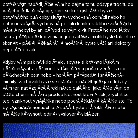
potÃ© vÃ¡m nabÃ­dl, Å¾e vÃ¡m ho dejme tomu odsype trochu do
vaÅ¡eho jÃ­dla Äi nÃ¡poje, jsem si skoro jist, Å¾e byste
dotyÄnÃ©ho buÄ coby sluÅ¡nÄ› vychovanÃ­ odmÃ­tli nebo ho
coby nesluÅ¡nÄ› vychovanÃ­ poslali do nikterak libozvuÄnÃ½ch
mÃ­st. A nebyl by ani dÅ¯vod se vÃ¡m divit. ProtoÅ¾e tyto lÃ¡tky
jsou v pÅ™Ã­padÄ› konzumace jedovatÃ© a mohli byste tak lehce
skonÄit v pÃ©Äi lÃ©kaÅ™Å¯. A moÅ¾nÃ¡ byste uÅ¾ ani doktory
nepotÅ™ebovali.
Kdyby vÃ¡m pak nÄ›kdo Å™ekl, abyste si k tÄ›mto lÃ¡tkÃ¡m
pÅ™iÄichÃ¡vali a pÅ™ivodili si tÃ­m tÅ™eba poÅ¡kozenÃ­ sliznice
dÃ½chacÃ­ch cest nebo v horÅ¡Ã­m pÅ™Ã­padÄ› i snÃ­Å¾enÃ­
imunity, zachovali byste se urÄitÄ› stejnÄ›. StejnÄ› jako kdyby
vÃ¡m ten nabÃ­zejÃ­cÃ­ Å™ekl nÄ›co dalÅ¡Ã­ho, jako Å¾e vÃ¡m po
tÃ©to chemii mÅ¯Å¾e prudce klesnout krevnÃ­ tlak, zrychlit se
tep, vzniknout vyrÃ¡Å¾ka nebo podrÃ¡Å¾dÄ›nÃ­ kÅ¯Å¾e atd. To
by vÃ¡s urÄitÄ› nenadchlo. A spÃ­Å¡ byste si Å™ekli, Å¾e na to
mÅ¯Å¾e kÃ½vnout jedinÄ› vyslovenÃ½ blÃ¡zen.