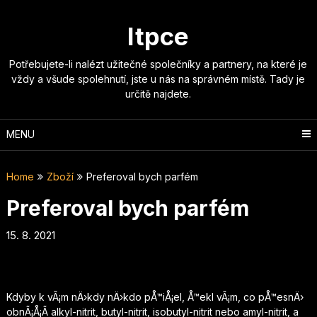
Skip
to
Itpce
content
Potřebujete-li nalézt užitečné společníky a partnery, na které je
vždy a všude spolehnutí, jste u nás na správném místě. Tady je
určitě najdete.
MENU
Home
Zboží
Preferoval bych parfém
Preferoval bych parfém
15. 8. 2021
Kdyby k vÃ¡m nÄ›kdy nÄ›kdo pÅ™iÅ¡el, Å™ekl vÃ¡m, co pÅ™esnÄ›
obnÃ¡Å¡Ã­ alkyl-nitrit, butyl-nitrit, isobutyl-nitrit nebo amyl-nitrit, a