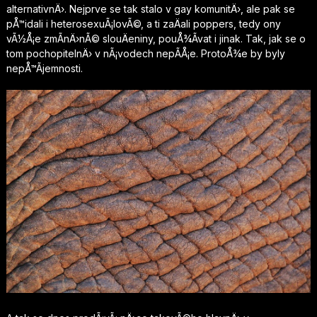
alternativnÄ›. Nejprve se tak stalo v gay komunitÄ›, ale pak se
pÅ™idali i heterosexuÃ¡lovÃ©, a ti zaÄali
poppers
, tedy ony
vÃ½Å¡e zmÃ­nÄ›nÃ© slouÄeniny, pouÅ¾Ã­vat i jinak. Tak, jak se o
tom pochopitelnÄ› v nÃ¡vodech nepÃ­Å¡e. ProtoÅ¾e by byly
nepÅ™Ã­jemnosti.