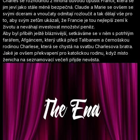
Charles se rozhodnou z mnoha důvodů opustit Francii, která se
jim jeví jako stále méně bezpečná. Claude a Marie se ovšem se
svými dcerami a vnoučaty odmítají rozloučit a tak dělají vše pro
to, aby svým zeťům ukázali, že Francie je tou nejlepší zemí k
životu a neváhají investovat množství peněz.
Aby byl příběh ještě bláznivější, setkáváme se v něm s potrhlým
farářem, Afgáncem, který utíká před Talibanem a černošskou
rodinou Charlese, která se chystá na svatbu Charlesova bratra.
Jaké je ovšem překvapení pro katolickou rodinu, když místo
ženicha na seznamovací večeři přijde nevěsta.