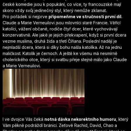
české komedie jsou k popukání, co více, ty francouzské mají
skoro vždy svůj jedinečný styl, který nemůže zklamat.
Pro pořádek si nejprve
připomeňme ve stručnosti první díl
.
Claude a Marie Verneuilovi jsou milovníci staré Francie. Věřící
katolíci, vážení občané, rodiče čtyř dcer, které vychovávají
konzervativně. Ale jaké je jejich překvapení, když si první dcera
vezme muslima, druhá žida a třetí Číňana. Poslední nadějí je
nejmladší dcera, která si díky bohu našla katolíka. Až na jednu
maličkost. Katolík je černoch. A ještě ke všemu má nesmírně
cholerického otce, který si svatbu přeje stejně málo jako Claude
a Marie Verneuilovi.
I ve dvojce Vás čeká
notná dávka nekorektního humoru
, který
Vám pěkně podráždí bránici. Zeťové Rachid, David, Chao a