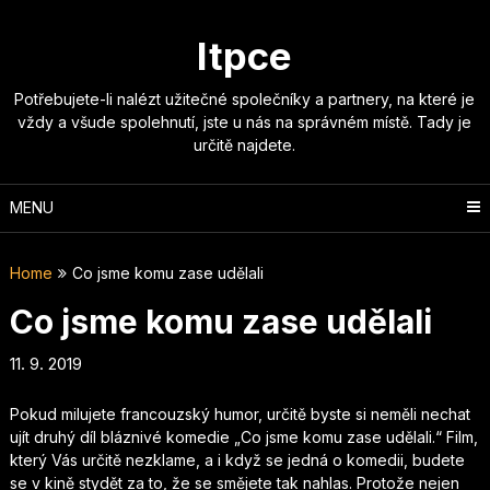
Skip
to
Itpce
content
Potřebujete-li nalézt užitečné společníky a partnery, na které je
vždy a všude spolehnutí, jste u nás na správném místě. Tady je
určitě najdete.
MENU
Home
Co jsme komu zase udělali
Co jsme komu zase udělali
11. 9. 2019
Pokud milujete francouzský humor, určitě byste si neměli nechat
ujít druhý díl bláznivé komedie
„Co jsme komu zase udělali.“
Film,
který Vás určitě nezklame, a i když se jedná o komedii, budete
se v kině stydět za to, že se smějete tak nahlas. Protože nejen