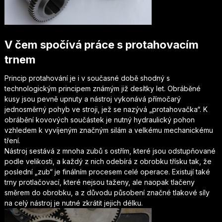
V čem spočívá práce s protahovacím
trnem
Princip protahování je i v současné době shodný s
technologickým principem známým již desítky let. Obráběné
kusy jsou pevně upnuty a nástroj vykonává přímočarý
jednosměrný pohyb ve stroji, jež se nazývá „protahovačka“. K
obrábění kovových součástek je nutný hydraulický pohon
vzhledem k vyvíjeným značným silám a velkému mechanickému
tření.
Nástroj sestává z mnoha zubů s ostřím, které jsou odstupňované
podle velikosti, a každý z nich odebírá z obrobku třísku tak, že
poslední „zub“ je finálním procesem celé operace. Existují také
trny protlačovací, které nejsou taženy, ale naopak tlačeny
směrem do obrobku, a z důvodu působení značné tlakové síly
na celý nástroj je nutné zkrátit jejich délku.