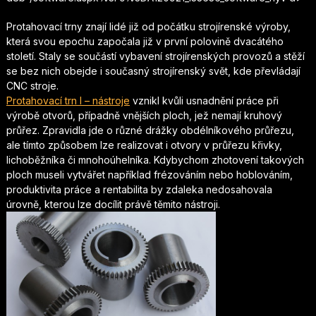
Protahovací trny znají lidé již od počátku strojírenské výroby,
která svou epochu započala již v první polovině dvacátého
století. Staly se součástí vybavení strojírenských provozů a stěží
se bez nich obejde i současný strojírenský svět, kde převládají
CNC stroje.
Protahovací trn I – nástroje
vznikl kvůli usnadnění práce při
výrobě otvorů, případně vnějších ploch, jež nemají kruhový
průřez. Zpravidla jde o různé drážky obdélníkového průřezu,
ale tímto způsobem lze realizovat i otvory v průřezu křivky,
lichoběžníka či mnohoúhelníka. Kdybychom zhotovení takových
ploch museli vytvářet například frézováním nebo hoblováním,
produktivita práce a rentabilita by zdaleka nedosahovala
úrovně, kterou lze docílit právě těmito nástroji.