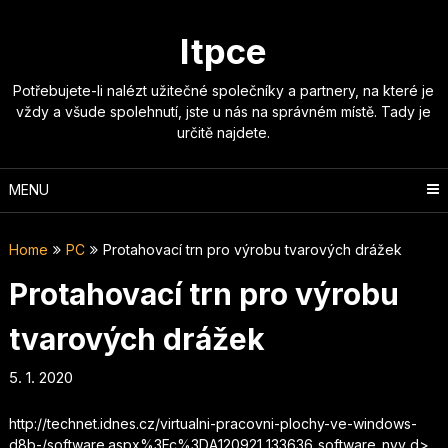
Skip
to
Itpce
content
Potřebujete-li nalézt užitečné společníky a partnery, na které je
vždy a všude spolehnutí, jste u nás na správném místě. Tady je
určitě najdete.
MENU
Home
PC
Protahovací trn pro výrobu tvarových drážek
Protahovací trn pro výrobu
tvarových drážek
5. 1. 2020
http://technet.idnes.cz/virtualni-pracovni-plochy-ve-windows-
d8b-/software.aspx%3Fc%3DA120921_133636_software_nyv d>