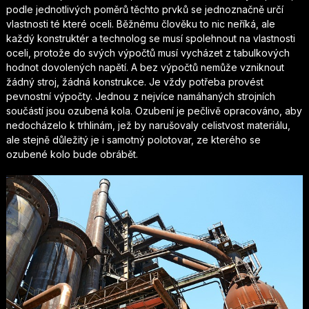
podle jednotlivých poměrů těchto prvků se jednoznačně určí
vlastnosti té které oceli. Běžnému člověku to nic neříká, ale
každý konstruktér a technolog se musí spolehnout na vlastnosti
oceli, protože do svých výpočtů musí vycházet z tabulkových
hodnot dovolených napětí. A bez výpočtů nemůže vzniknout
žádný stroj, žádná konstrukce. Je vždy potřeba provést
pevnostní výpočty.
Jednou z nejvíce namáhaných strojních
součástí jsou ozubená kola. Ozubení je pečlivě opracováno, aby
nedocházelo k trhlinám, jež by narušovaly celistvost materiálu,
ale stejně důležitý je i samotný polotovar, ze kterého se
ozubené kolo bude obrábět.