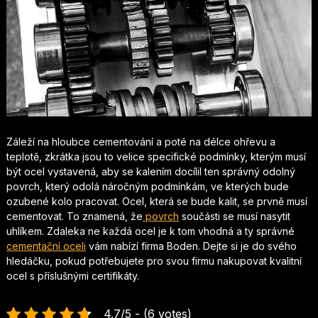
Záleží na hloubce cementování a poté na délce ohřevu a
teplotě, zkrátka jsou to velice specifické podmínky, kterým musí
být ocel vystavená, aby se kalením docílil ten správný odolný
povrch, který odolá náročným podmínkám, ve kterých bude
ozubené kolo pracovat.
Ocel, která se bude kalit, se prvně musí
cementovat. To znamená, že
povrch
součásti se musí nasytit
uhlíkem. Zdaleka ne každá ocel je k tom vhodná a ty správné
cementační oceli
vám nabízí firma Boden. Dejte si je do svého
hledáčku, pokud potřebujete pro svou firmu nakupovat kvalitní
ocel s příslušnými certifikáty.
4.7/5 - (6 votes)