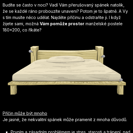
Budíte se často v noci? Vadí Vám přerušovaný spánek natolik,
že se každé ráno probouzíte unaveni? Potom je to špatně. A Vy
s tím musíte něco udělat. Najděte příčinu a odstraňte ji. I když
žijete sami, možná
Vám pomůže prostor
manželské postele
180×200
, co říkáte?
Příčin může být mnoho
Je jasné, že nekvalitní spánek může pramenit z mnoha důvodů.
Prvním a zásadním problémem je stres, starosti a trápení, nad