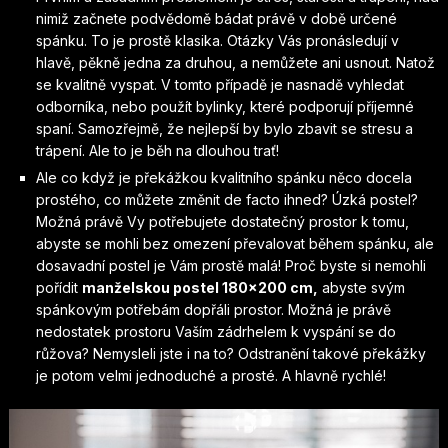
nimiž začnete podvědomě bádat právě v době určené
spánku. To je prostě klasika. Otázky Vás pronásledují v
hlavě, pěkně jedna za druhou, a nemůžete ani usnout. Natož
se kvalitně vyspat. V tomto případě je nasnadě vyhledat
odborníka, nebo použít bylinky, které podporují příjemné
spaní. Samozřejmě, že nejlepší by bylo zbavit se stresu a
trápení. Ale to je běh na dlouhou trať!
Ale co když je překážkou kvalitního spánku něco docela
prostého, co můžete změnit de facto ihned? Úzká postel?
Možná právě Vy potřebujete dostatečný prostor k tomu,
abyste se mohli bez omezení převalovat během spánku, ale
dosavadní postel je Vám prostě malá! Proč byste si nemohli
pořídit
manželskou postel 180×200 cm,
abyste svým
spánkovým potřebám dopřáli prostor. Možná je právě
nedostatek prostoru Vaším zádrhelem k vyspání se do
růžova? Nemysleli jste i na to? Odstranění takové překážky
je potom velmi jednoduché a prosté. A hlavně rychlé!