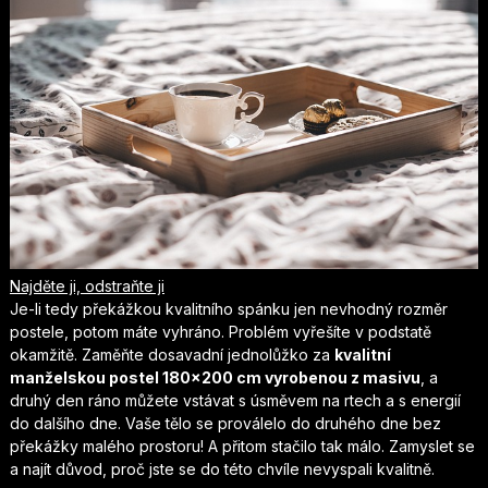
Najděte ji, odstraňte ji
Je-li tedy překážkou kvalitního spánku jen nevhodný rozměr
postele, potom máte vyhráno. Problém vyřešíte v podstatě
okamžitě. Zaměňte dosavadní jednolůžko za
kvalitní
manželskou postel 180×200 cm vyrobenou z masivu
, a
druhý den ráno můžete vstávat s úsměvem na rtech a s energií
do dalšího dne. Vaše tělo se proválelo do druhého dne bez
překážky malého prostoru! A přitom stačilo tak málo. Zamyslet se
a najít důvod, proč jste se do této chvíle nevyspali kvalitně.