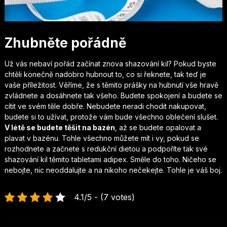
Zhubněte pořádně
Už vás nebaví pořád začínat znova shazování kil? Pokud byste
chtěli konečně nadobro hubnout to, co si řeknete, tak teď je
vaše příležitost. Věříme, že s těmito prášky na hubnutí vše hravě
zvládnete a dosáhnete tak všeho. Budete spokojení a budete se
cítit ve svém těle dobře. Nebudete neradi chodit nakupovat,
budete si to užívat, protože vám bude všechno oblečení slušet.
V létě se budete těšit na bazén
, až se budete opalovat a
plavat v bazénu. Tohle všechno můžete mít i vy, pokud se
rozhodnete a začnete s redukční dietou a podpoříte tak své
shazování kil těmito tabletami adipex. Směle do toho. Ničeho se
nebojte, nic neoddalujte a na nikoho nečekejte. Tohle je váš boj.
4.1/5 - (7 votes)