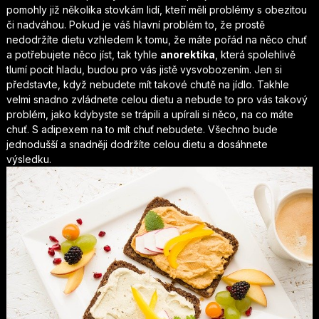
pomohly již několika stovkám lidí, kteří měli problémy s obezitou
či nadváhou. Pokud je váš hlavní problém to, že prostě
nedodržíte dietu vzhledem k tomu, že máte pořád na něco chuť
a potřebujete něco jíst, tak tyhle
anorektika
, která spolehlivě
tlumí pocit hladu, budou pro vás jistě vysvobozením. Jen si
představte, když nebudete mít takové chutě na jídlo. Takhle
velmi snadno zvládnete celou dietu a nebude to pro vás takový
problém, jako kdybyste se trápili a upírali si něco, na co máte
chuť. S adipexem na to mít chuť nebudete. Všechno bude
jednodušší a snadněji dodržíte celou dietu a dosáhnete
výsledku.