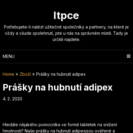
Skip
to
Itpce
content
Potřebujete-li nalézt užitečné společníky a partnery, na které je
vždy a všude spolehnutí, jste u nás na správném místě. Tady je
určitě najdete.
MENU
Home
Zboží
Prášky na hubnutí adipex
Prášky na hubnutí adipex
4. 2. 2020
Hledáte nějakého pomocníka ve formě tabletek na snížení
hmotnosti? Naše
prášky na hubnutí adipex
jsou ověřené a