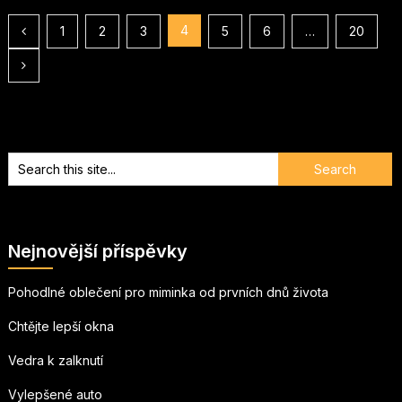
Stránkování
4
1
2
3
5
6
…
20
příspěvků
Nejnovější příspěvky
Pohodlné oblečení pro miminka od prvních dnů života
Chtějte lepší okna
Vedra k zalknutí
Vylepšené auto