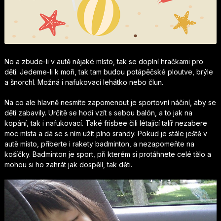
No a zbude-li v autě nějaké místo, tak se doplní hračkami pro
děti. Jedeme-li k moři, tak tam budou potápěčské ploutve, brýle
a šnorchl. Možná i nafukovací lehátko nebo člun.
Na co ale hlavně nesmíte zapomenout je sportovní náčiní, aby se
děti zabavily. Určitě se hodí vzít s sebou balón, a to jak na
kopání, tak i nafukovací. Také frisbee čili létající talíř nezabere
moc místa a dá se s ním užít plno srandy. Pokud je stále ještě v
autě místo, přiberte i
rakety badminton
, a nezapomeňte na
košíčky. Badminton je sport, při kterém si protáhnete celé tělo a
mohou si ho zahrát jak dospělí, tak děti.