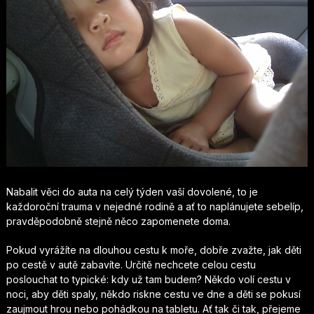
Nabalit věci do auta na celý týden vaší dovolené, to je
každoroční trauma v nejedné rodině a ať to naplánujete sebelíp,
pravděpodobně stejně něco zapomenete doma.
Pokud vyrážíte na dlouhou cestu k moře, dobře zvažte, jak děti
po cestě v autě zabavíte. Určitě nechcete celou cestu
poslouchat to typické: kdy už tam budem? Někdo volí cestu v
noci, aby děti spaly, někdo riskne cestu ve dne a děti se pokusí
zaujmout hrou nebo pohádkou na tabletu.
Ať tak či tak, přejeme