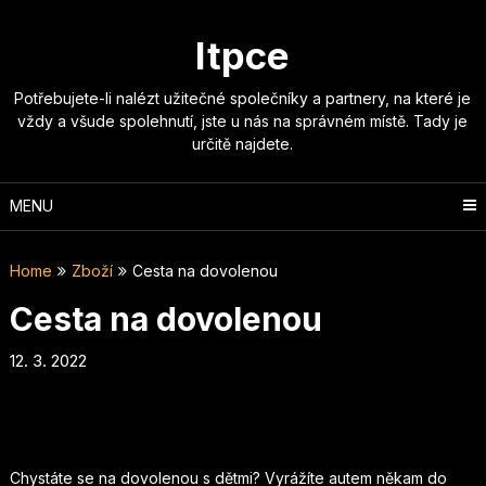
Skip
to
Itpce
content
Potřebujete-li nalézt užitečné společníky a partnery, na které je
vždy a všude spolehnutí, jste u nás na správném místě. Tady je
určitě najdete.
MENU
Home
Zboží
Cesta na dovolenou
Cesta na dovolenou
12. 3. 2022
Chystáte se na dovolenou s dětmi? Vyrážíte autem někam do