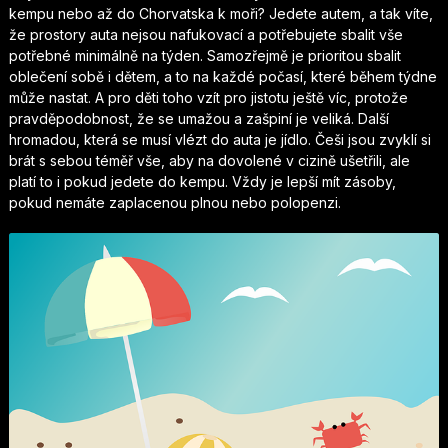
kempu nebo až do Chorvatska k moři? Jedete autem, a tak víte,
že prostory auta nejsou nafukovací a potřebujete sbalit vše
potřebné minimálně na týden. Samozřejmě je prioritou sbalit
oblečení sobě i dětem, a to na každé počasí, které během týdne
může nastat. A pro děti toho vzít pro jistotu ještě víc, protože
pravděpodobnost, že se umažou a zašpiní je veliká. Další
hromadou, která se musí vlézt do auta je jídlo. Češi jsou zvyklí si
brát s sebou téměř vše, aby na dovolené v cizině ušetřili, ale
platí to i pokud jedete do kempu. Vždy je lepší mít zásoby,
pokud nemáte zaplacenou plnou nebo polopenzi.