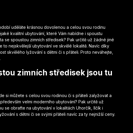
bdobí uděláte krásnou dovolenou a celou svou rodinu
ějaké kvalitní ubytování, které Vám nabídne i spoustu
ita se spoustou zimních středisek? Pak určitě už žádné jiné
 to nejskvělejší ubytování ve skvělé lokalitě. Navíc díky
nost skvělého
lyžování s dětmi
či s přáteli. Proto neváhejte,
.
stou zimních středisek jsou tu
de si můžete s celou svou rodinou či s přáteli zalyžovat a
především velmi moderního ubytování? Pak určitě už
u se obraťte na ubytování v lokalitách Uhorčík, Ilčík i
ování s dětmi či se svými přáteli navíc za ty nejnižší ceny.