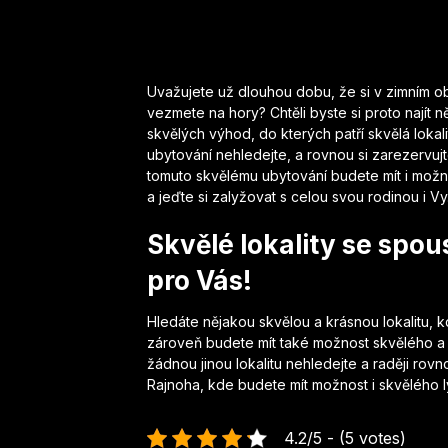
Uvažujete už dlouhou dobu, že si v zimním o
vezmete na hory? Chtěli byste si proto najít n
skvělých výhod, do kterých patří skvělá lokal
ubytování nehledejte, a rovnou si zarezervujte
tomuto skvělému ubytování budete mít i mož
a jeďte si zalyžovat s celou svou rodinou i Vy
Skvělé lokality se spou
pro Vás!
Hledáte nějakou skvělou a krásnou lokalitu, k
zároveň budete mít také možnost skvělého a 
žádnou jinou lokalitu nehledejte a raději rovno
Rajnoha, kde budete mít možnost i skvělého lyž
4.2/5 - (5 votes)