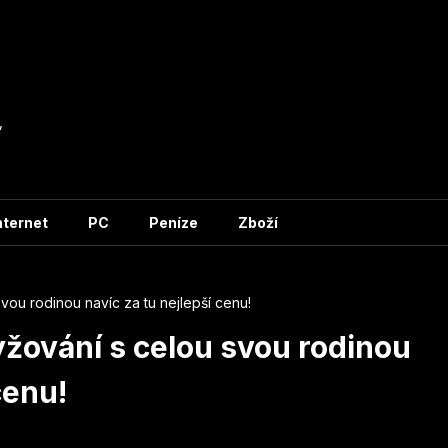
,
nternet
PC
Peníze
Zboží
 svou rodinou navíc za tu nejlepší cenu!
 lyžování s celou svou rodinou
cenu!