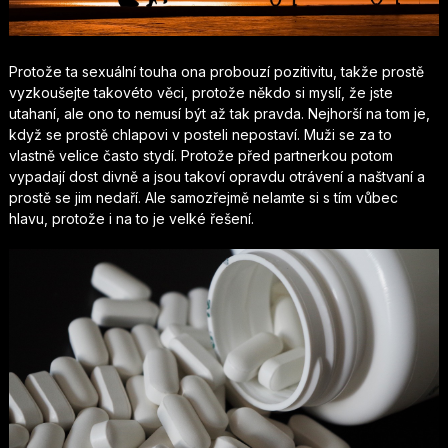
Protože ta sexuální touha ona probouzí pozitivitu, takže prostě
vyzkoušejte takovéto věci, protože někdo si myslí, že jste
utahaní, ale ono to nemusí být až tak pravda. Nejhorší na tom je,
když se prostě chlapovi v posteli nepostaví. Muži se za to
vlastně velice často stydí. Protože před partnerkou potom
vypadají dost divně a jsou takoví opravdu otrávení a naštvaní a
prostě se jim nedaří. Ale samozřejmě nelamte si s tím vůbec
hlavu, protože i na to je velké řešení.