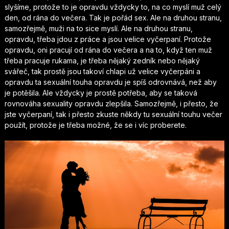
slyšíme, protože to je opravdu vždycky to, na co myslí muž celý
den, od rána do večera. Tak je pořád sex. Ale na druhou stranu,
samozřejmě, muži na to sice myslí. Ale na druhou stranu,
opravdu, třeba jdou z práce a jsou velice vyčerpaní. Protože
opravdu, oni pracují od rána do večera a na to, když ten muž
třeba pracuje rukama, je třeba nějaký zedník nebo nějaký
svářeč, tak prostě jsou takoví chlapi už velice vyčerpáni a
opravdu ta sexuální touha opravdu je spíš odrovnává, než aby
je potěšila. Ale vždycky je prostě potřeba, aby se taková
rovnováha sexuality opravdu zlepšila. Samozřejmě, i přesto, že
jste vyčerpaní, tak i přesto zkuste někdy tu sexuální touhu večer
použít, protože je třeba možné, že se i víc proberete.