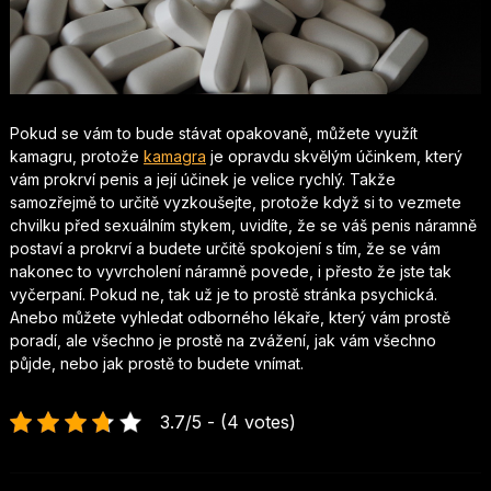
Pokud se vám to bude stávat opakovaně, můžete využít
kamagru, protože
kamagra
je opravdu skvělým účinkem, který
vám prokrví penis a její účinek je velice rychlý. Takže
samozřejmě to určitě vyzkoušejte, protože když si to vezmete
chvilku před sexuálním stykem, uvidíte, že se váš penis náramně
postaví a prokrví a budete určitě spokojení s tím, že se vám
nakonec to vyvrcholení náramně povede, i přesto že jste tak
vyčerpaní. Pokud ne, tak už je to prostě stránka psychická.
Anebo můžete vyhledat odborného lékaře, který vám prostě
poradí, ale všechno je prostě na zvážení, jak vám všechno
půjde, nebo jak prostě to budete vnímat.
3.7/5 - (4 votes)