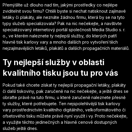
Přemýšlíte už dlouho nad tím, jakými prostředky co nejlépe
zviditelnit svou firmu? Chtěli byste si nechat natisknout zajímavé
letáky či plakáty, ale neznáte žádnou firmu, která by se na tyto
typy služeb specializovala? Pak na nic nečekejte, a navštivte
specializovaný internetový portál společnosti Media Studio s. r.
o., ve kterém naleznete ty nejlepší služby, do kterých patří
hlavně
tisk karlovy vary
a mnoho dalších pro vytvoření těch
nejzajímavějších letáků, plakátů a dalších propagačních materiálů.
Ty nejlepší služby v oblasti
kvalitního tisku jsou tu pro vás
Pokud také chcete získat ty nejlepší propagační letáky, plakáty
či další tiskoviny, pak zaručeně na nic nečekejte, a ještě dnes se
obraťte právě na tuto firmu, u které zaručeně naleznete přesně
ty služby, které potřebujete. Ten nejspolehlivější tisk karlovy
vary prostřednictvím kvalitního digitálního, velkoformátového či
ofsetového tisku můžete právě nyní využít i vy. Proto nečekejte,
a využijte těchto jedinečných a hlavně cenově dostupných
služeb ještě dnes.