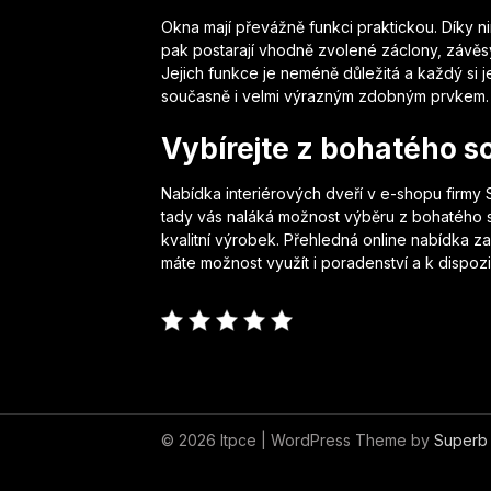
Okna mají převážně funkci praktickou. Díky ni
pak postarají vhodně zvolené záclony, závěs
Jejich funkce je neméně důležitá a každý si 
současně i velmi výrazným zdobným prvkem. 
Vybírejte z bohatého s
Nabídka interiérových dveří v e-shopu firm
tady vás naláká možnost výběru z bohatého s
kvalitní výrobek. Přehledná online nabídka
máte možnost využít i poradenství a k dispozic
© 2026 Itpce
| WordPress Theme by
Superb