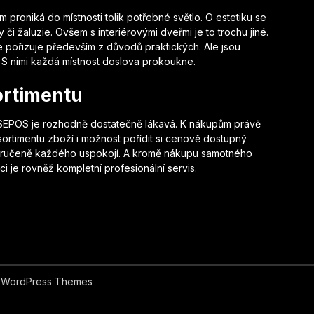
m proniká do místnosti tolik potřebné světlo. O estetiku se
y či žaluzie. Ovšem s
interiérovými dveřmi
je to trochu jiné.
je pořizuje především z důvodů praktických. Ale jsou
S nimi každá místnost doslova prokoukne.
ortimentu
y SEPOS je rozhodně dostatečně lákavá. K nákupům právě
ortimentu zboží i možnost pořídit si cenově dostupný
 zaručeně každého uspokojí. A kromě nákupu samotného
i je rovněž kompletní profesionální servis.
 WordPress Themes