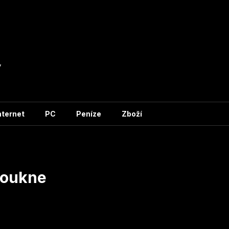
,
nternet
PC
Peníze
Zboží
koukne