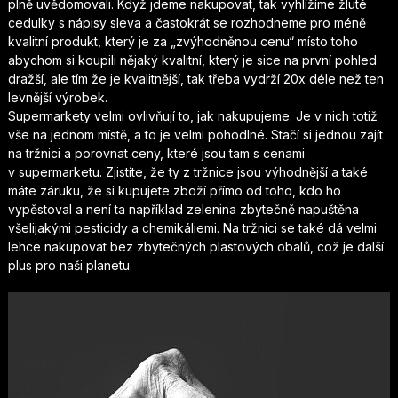
plně uvědomovali. Když jdeme nakupovat, tak vyhlížíme žluté
cedulky s nápisy sleva a častokrát se rozhodneme pro méně
kvalitní produkt, který je za „zvýhodněnou cenu“ místo toho
abychom si koupili nějaký kvalitní, který je sice na první pohled
dražší, ale tím že je kvalitnější, tak třeba vydrží 20x déle než ten
levnější výrobek.
Supermarkety velmi ovlivňují to, jak nakupujeme. Je v nich totiž
vše na jednom místě, a to je velmi pohodlné. Stačí si jednou zajít
na tržnici a porovnat ceny, které jsou tam s cenami
v supermarketu. Zjistíte, že ty z tržnice jsou výhodnější a také
máte záruku, že si kupujete zboží přímo od toho, kdo ho
vypěstoval a není ta například zelenina zbytečně napuštěna
všelijakými pesticidy a chemikáliemi. Na tržnici se také dá velmi
lehce nakupovat bez zbytečných plastových obalů, což je další
plus pro naši planetu.