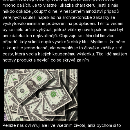
mnoho dalších. Je to vlastně i ukázka charakteru, jestli si nás
někdo dokáže „koupit“ či ne. V nesčetném množství případů
veřejných soutěží například na architektonické zakázky se
vyskytovalo minimálně podezření na podplacení. Těmto věcem
by se mělo určitě vyhýbat, jelikož vítězný návrh pak nemusí být
ani zdaleka ten nejkvalitnější. Objevuje se i čím dál tím více
případů, kdy si lidí koupili vysokoškolský titul. Myslím si, že něco
si koupit je jednoduché, ale nenaplňuje to člověka zážitky z té
cesty, která vedla k jejich koupenému výsledku. Tito lidé mají jen
hotový produkt a nevidí, co se skrývá za ním.
Peníze nás ovlivňují ale i ve všedním životě, aniž bychom si to